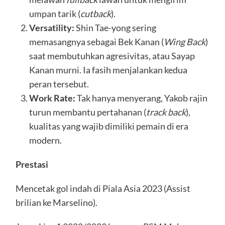
umpan tarik (
cutback
).
Versatility:
Shin Tae-yong sering
memasangnya sebagai Bek Kanan (
Wing Back
)
saat membutuhkan agresivitas, atau Sayap
Kanan murni. Ia fasih menjalankan kedua
peran tersebut.
Work Rate:
Tak hanya menyerang, Yakob rajin
turun membantu pertahanan (
track back
),
kualitas yang wajib dimiliki pemain di era
modern.
Prestasi
Mencetak gol indah di Piala Asia 2023 (Assist
brilian ke Marselino).