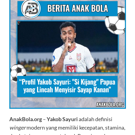
AnakBola.org
–
Yakob Sayuri
adalah definisi
winger
modern yang memiliki kecepatan, stamina,