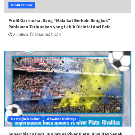
Profil Pemain
Profil Garrincha: Sang “Malaikat Berkaki Bengkok”
Pahlawan Terlupakan yang Lebih Dicintai dari Pele
AnakBola
30 Mei 2026
0
Nostalgia & Kultur
Wawasan Olahraga
Superclásico Boca Juniors vs River Plate: Rivalitas Sepak