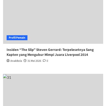
Profil Pemain
Insiden “The Slip” Steven Gerrard: Terpelesetnya Sang
Kapten yang Mengubur Mimpi Juara Liverpool 2014
AnakBola
31 Mei 2026
0