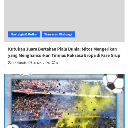
Nostalgia & Kultur
Wawasan Olahraga
Kutukan Juara Bertahan Piala Dunia: Mitos Mengerikan
yang Menghancurkan Timnas Raksasa Eropa di Fase Grup
AnakBola
31 Mei 2026
0