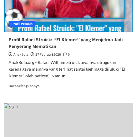
Profil Pemain
Profil Rafael Struick: “El Klemer” yang Menjelma Jadi
Penyerang Mematikan
AnakBola
27 Februari 2026
0
AnakBola.org - Rafael William Struick awalnya diragukan
karena gaya mainnya yang terlihat santai (sehingga dijuluki "El
Klemer" oleh netizen). Namun,...
Baca Selengkapnya