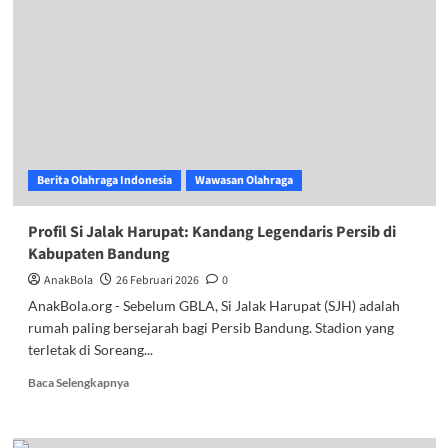
Berita Olahraga Indonesia
Wawasan Olahraga
Profil Si Jalak Harupat: Kandang Legendaris Persib di
Kabupaten Bandung
AnakBola
26 Februari 2026
0
AnakBola.org - Sebelum GBLA, Si Jalak Harupat (SJH) adalah
rumah paling bersejarah bagi Persib Bandung. Stadion yang
terletak di Soreang...
Baca Selengkapnya