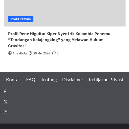
Profil Pemain
Profil Rene Higuita: Kiper Nyentrik Kolombia Penemu
“Tendangan Kalajengking” yang Melawan Hukum
Gravitasi
AnakBola
29 Mei 2026
0
Kontak
FAQ
Tentang
Disclaimer
Kebijakan Privasi