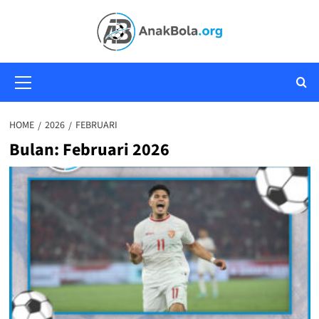
HOME
2026
FEBRUARI
Bulan:
Februari 2026