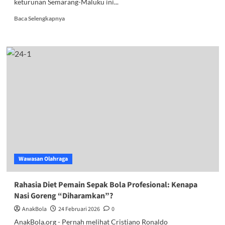
keturunan Semarang-Maluku ini...
Baca Selengkapnya
Wawasan Olahraga
Rahasia Diet Pemain Sepak Bola Profesional: Kenapa
Nasi Goreng “Diharamkan”?
AnakBola
24 Februari 2026
0
AnakBola.org - Pernah melihat Cristiano Ronaldo