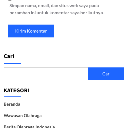
Simpan nama, email, dan situs web saya pada
peramban ini untuk komentar saya berikutnya.
Cari
Cari
KATEGORI
Beranda
Wawasan Olahraga
Berita Olahraga Indonesia