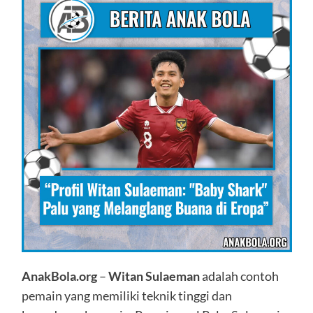
AnakBola.org
–
Witan Sulaeman
adalah contoh
pemain yang memiliki teknik tinggi dan