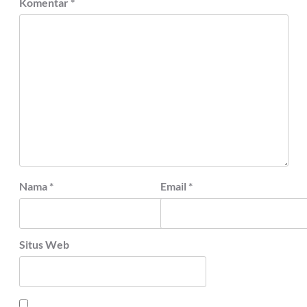
Komentar
*
Nama
*
Email
*
Situs Web