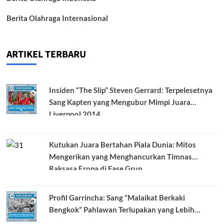
Berita Olahraga Internasional
ARTIKEL TERBARU
Insiden “The Slip” Steven Gerrard: Terpelesetnya
Sang Kapten yang Mengubur Mimpi Juara
Liverpool 2014
Kutukan Juara Bertahan Piala Dunia: Mitos
Mengerikan yang Menghancurkan Timnas
Raksasa Eropa di Fase Grup
Profil Garrincha: Sang “Malaikat Berkaki
Bengkok” Pahlawan Terlupakan yang Lebih
Dicintai dari Pele