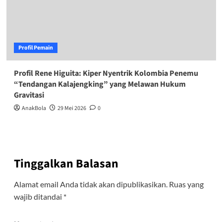
Profil Pemain
Profil Rene Higuita: Kiper Nyentrik Kolombia Penemu
“Tendangan Kalajengking” yang Melawan Hukum
Gravitasi
AnakBola
29 Mei 2026
0
Tinggalkan Balasan
Alamat email Anda tidak akan dipublikasikan.
Ruas yang
wajib ditandai
*