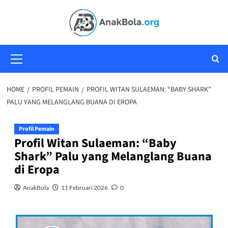
HOME
PROFIL PEMAIN
PROFIL WITAN SULAEMAN: “BABY SHARK”
PALU YANG MELANGLANG BUANA DI EROPA
Profil Pemain
Profil Witan Sulaeman: “Baby
Shark” Palu yang Melanglang Buana
di Eropa
AnakBola
11 Februari 2026
0