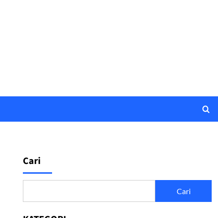
Cari
Cari