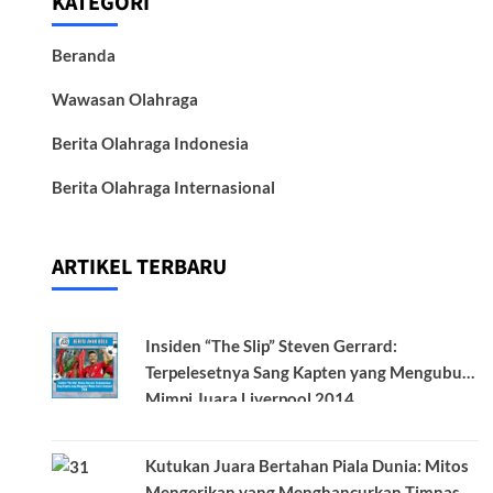
KATEGORI
Beranda
Wawasan Olahraga
Berita Olahraga Indonesia
Berita Olahraga Internasional
ARTIKEL TERBARU
Insiden “The Slip” Steven Gerrard:
Terpelesetnya Sang Kapten yang Mengubur
Mimpi Juara Liverpool 2014
Kutukan Juara Bertahan Piala Dunia: Mitos
Mengerikan yang Menghancurkan Timnas