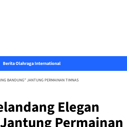
Berita Olahraga International
AUNG BANDUNG” JANTUNG PERMAINAN TIMNAS
Gelandang Elegan
Jantung Permainan