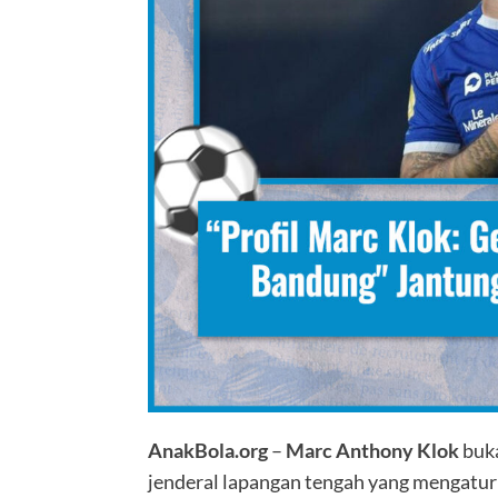
AnakBola.org
–
Marc Anthony Klok
buka
jenderal lapangan tengah yang mengatu