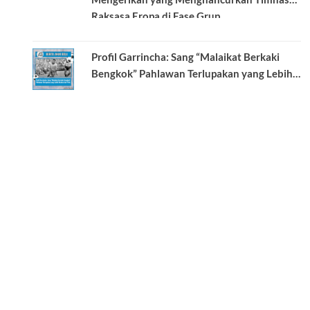
Raksasa Eropa di Fase Grup
Profil Garrincha: Sang “Malaikat Berkaki
Bengkok” Pahlawan Terlupakan yang Lebih
Dicintai dari Pele