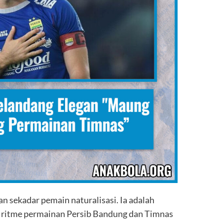
n sekadar pemain naturalisasi. Ia adalah
r ritme permainan Persib Bandung dan Timnas