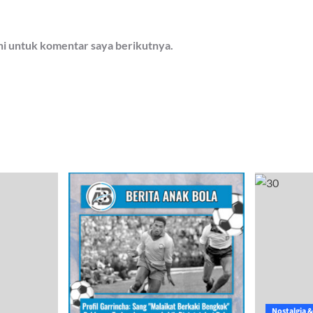
ni untuk komentar saya berikutnya.
Nostalgia &