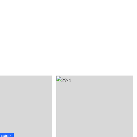
 Kultur