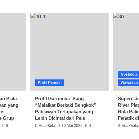
Nostalgia 
Profil Pemain
Wawasan 
an Piala
Profil Garrincha: Sang
Superclás
kan yang
“Malaikat Berkaki Bengkok”
River Pla
as
Pahlawan Terlupakan yang
Bola Pali
e Grup
Lebih Dicintai dari Pele
Fanatik d
0
AnakBola
30 Mei 2026
0
AnakBola