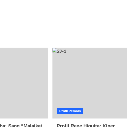
Profil Pemain
cha: Sang “Malaikat
Profil Rene Higuita: Kiper