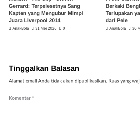
Gerrard: Terpelesetnya Sang
Berkaki Beng
Kapten yang Mengubur Mimpi
Terlupakan ya
Juara Liverpool 2014
dari Pele
AnakBola
31 Mei 2026
0
AnakBola
30 M
Tinggalkan Balasan
Alamat email Anda tidak akan dipublikasikan.
Ruas yang waj
Komentar
*