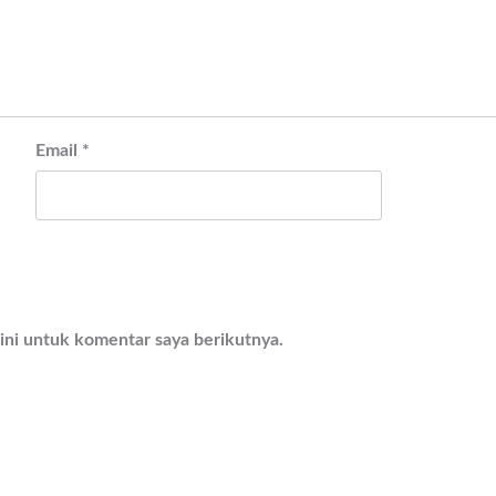
Email
*
ini untuk komentar saya berikutnya.