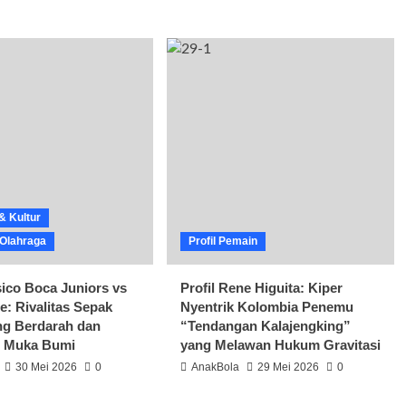
& Kultur
Olahraga
Profil Pemain
ico Boca Juniors vs
Profil Rene Higuita: Kiper
te: Rivalitas Sepak
Nyentrik Kolombia Penemu
ng Berdarah dan
“Tendangan Kalajengking”
i Muka Bumi
yang Melawan Hukum Gravitasi
30 Mei 2026
0
AnakBola
29 Mei 2026
0