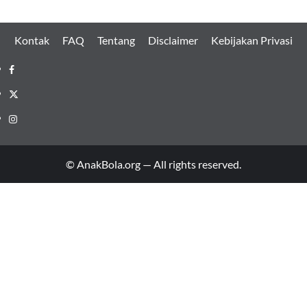
Kontak
FAQ
Tentang
Disclaimer
Kebijakan Privasi
© AnakBola.org — All rights reserved.