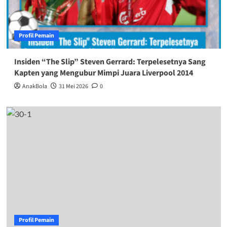
Profil Pemain
Insiden “The Slip” Steven Gerrard: Terpelesetnya Sang
Kapten yang Mengubur Mimpi Juara Liverpool 2014
AnakBola
31 Mei 2026
0
Profil Pemain