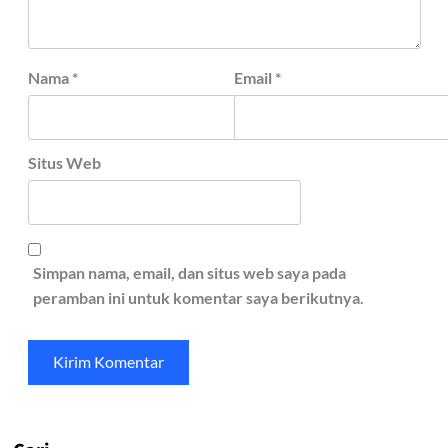
Nama
*
Email
*
Situs Web
Simpan nama, email, dan situs web saya pada
peramban ini untuk komentar saya berikutnya.