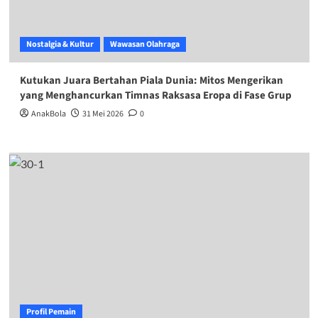
Nostalgia & Kultur
Wawasan Olahraga
Kutukan Juara Bertahan Piala Dunia: Mitos Mengerikan
yang Menghancurkan Timnas Raksasa Eropa di Fase Grup
AnakBola
31 Mei 2026
0
Profil Pemain