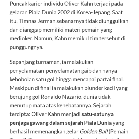
Puncak karier individu Oliver Kahn terjadi pada
gelaran Piala Dunia 2002 di Korea-Jepang. Saat
itu, Timnas Jerman sebenarnya tidak diunggulkan
dan dianggap memiliki materi pemain yang
medioker. Namun, Kahn memikul tim tersebut di
punggungnya.
Sepanjang turnamen, ia melakukan
penyelamatan-penyelamatan gaib dan hanya
kebobolan satu gol hingga mencapai partai final.
Meskipun di final ia melakukan blunder kecil yang
berujung gol Ronaldo Nazario, dunia tidak
menutup mata atas kehebatannya. Sejarah
tercipta: Oliver Kahn menjadi
satu-satunya
penjaga gawang dalam sejarah Piala Dunia
yang
berhasil memenangkan gelar
Golden Ball
(Pemain