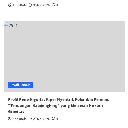
AnakBola
30 Mei 2026
0
Profil Pemain
Profil Rene Higuita: Kiper Nyentrik Kolombia Penemu
“Tendangan Kalajengking” yang Melawan Hukum
Gravitasi
AnakBola
29 Mei 2026
0