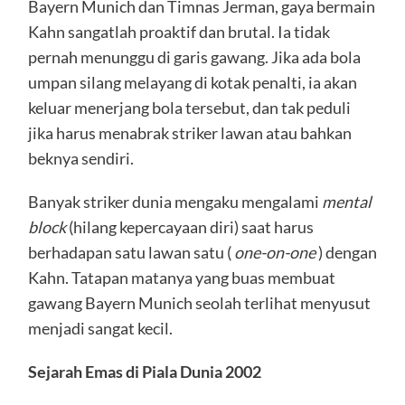
Bayern Munich dan Timnas Jerman, gaya bermain
Kahn sangatlah proaktif dan brutal. Ia tidak
pernah menunggu di garis gawang. Jika ada bola
umpan silang melayang di kotak penalti, ia akan
keluar menerjang bola tersebut, dan tak peduli
jika harus menabrak striker lawan atau bahkan
beknya sendiri.
Banyak striker dunia mengaku mengalami
mental
block
(hilang kepercayaan diri) saat harus
berhadapan satu lawan satu (
one-on-one
) dengan
Kahn. Tatapan matanya yang buas membuat
gawang Bayern Munich seolah terlihat menyusut
menjadi sangat kecil.
Sejarah Emas di Piala Dunia 2002