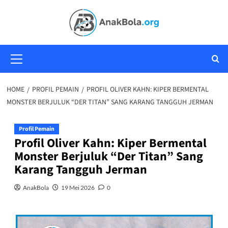
HOME
PROFIL PEMAIN
PROFIL OLIVER KAHN: KIPER BERMENTAL
MONSTER BERJULUK “DER TITAN” SANG KARANG TANGGUH JERMAN
Profil Pemain
Profil Oliver Kahn: Kiper Bermental
Monster Berjuluk “Der Titan” Sang
Karang Tangguh Jerman
AnakBola
19 Mei 2026
0