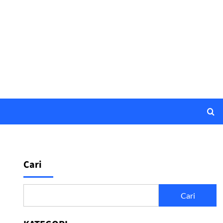
Cari
n
Cari