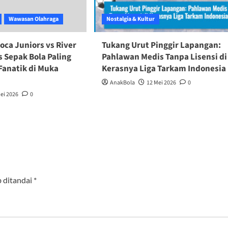
Wawasan Olahraga
Nostalgia & Kultur
oca Juniors vs River
Tukang Urut Pinggir Lapangan:
as Sepak Bola Paling
Pahlawan Medis Tanpa Lisensi di
Fanatik di Muka
Kerasnya Liga Tarkam Indonesia
AnakBola
12 Mei 2026
0
ei 2026
0
b ditandai
*