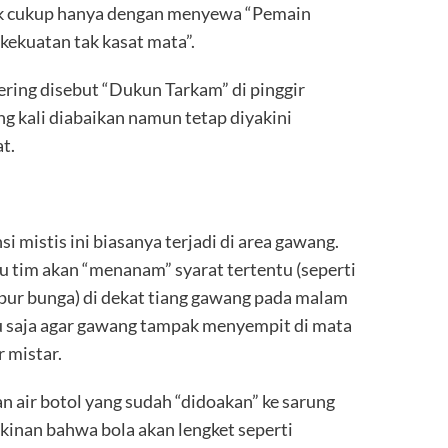
k cukup hanya dengan menyewa “Pemain
kekuatan tak kasat mata”.
ring disebut “Dukun Tarkam” di pinggir
g kali diabaikan namun tetap diyakini
t.
mistis ini biasanya terjadi di area gawang.
u tim akan “menanam” syarat tertentu (seperti
pur bunga) di dekat tiang gawang pada malam
u saja agar gawang tampak menyempit di mata
 mistar.
an air botol yang sudah “didoakan” ke sarung
akinan bahwa bola akan lengket seperti