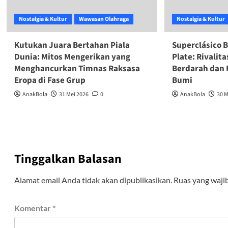
Nostalgia & Kultur
Wawasan Olahraga
Nostalgia & Kultur
Kutukan Juara Bertahan Piala
Superclásico B
Dunia: Mitos Mengerikan yang
Plate: Rivalit
Menghancurkan Timnas Raksasa
Berdarah dan 
Eropa di Fase Grup
Bumi
AnakBola
31 Mei 2026
0
AnakBola
30 M
Tinggalkan Balasan
Alamat email Anda tidak akan dipublikasikan.
Ruas yang waji
Komentar
*