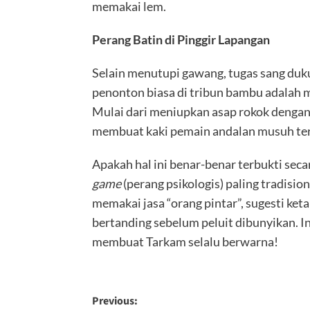
memakai lem.
Perang Batin di Pinggir Lapangan
Selain menutupi gawang, tugas sang duk
penonton biasa di tribun bambu adalah 
Mulai dari meniupkan asap rokok dengan 
membuat kaki pemain andalan musuh teras
Apakah hal ini benar-benar terbukti secar
game
(perang psikologis) paling tradisio
memakai jasa “orang pintar”, sugesti ke
bertanding sebelum peluit dibunyikan. Ini
membuat Tarkam selalu berwarna!
Previous: