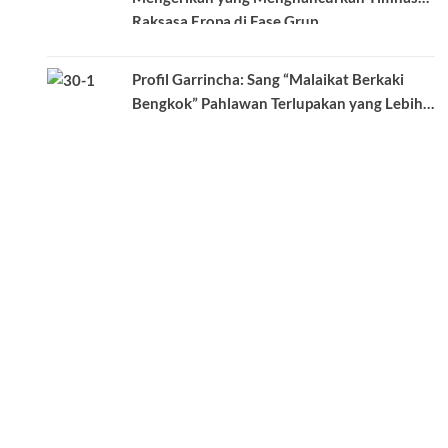
Raksasa Eropa di Fase Grup
Profil Garrincha: Sang “Malaikat Berkaki
Bengkok” Pahlawan Terlupakan yang Lebih
Dicintai dari Pele