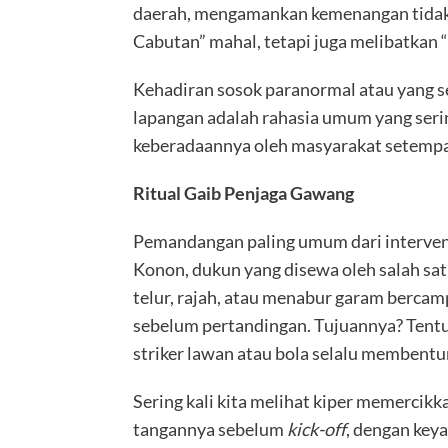
daerah, mengamankan kemenangan tida
Cabutan” mahal, tetapi juga melibatkan “
Kehadiran sosok paranormal atau yang se
lapangan adalah rahasia umum yang serin
keberadaannya oleh masyarakat setempa
Ritual Gaib Penjaga Gawang
Pemandangan paling umum dari intervensi 
Konon, dukun yang disewa oleh salah sat
telur, rajah, atau menabur garam bercam
sebelum pertandingan. Tujuannya? Tent
striker lawan atau bola selalu membentur
Sering kali kita melihat kiper memercikk
tangannya sebelum
kick-off
, dengan key