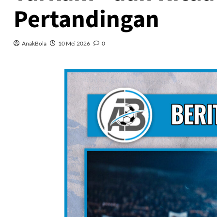
Pertandingan
AnakBola
10 Mei 2026
0